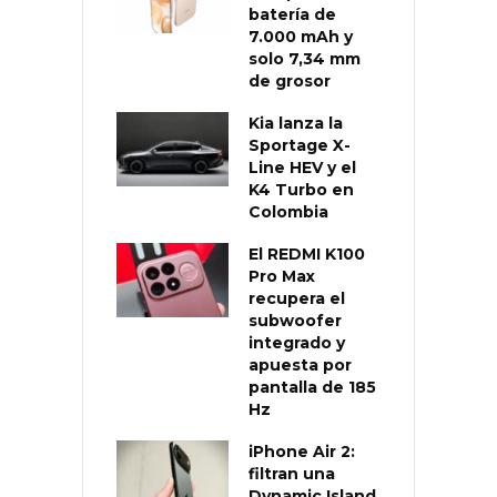
batería de
7.000 mAh y
solo 7,34 mm
de grosor
Kia lanza la
Sportage X-
Line HEV y el
K4 Turbo en
Colombia
El REDMI K100
Pro Max
recupera el
subwoofer
integrado y
apuesta por
pantalla de 185
Hz
iPhone Air 2:
filtran una
Dynamic Island