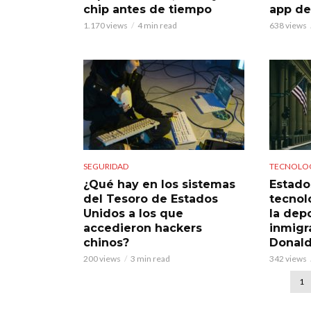
chip antes de tiempo
app de
1.170 views
4 min read
638 views
SEGURIDAD
TECNOLO
¿Qué hay en los sistemas
Estado
del Tesoro de Estados
tecnol
Unidos a los que
la dep
accedieron hackers
inmigr
chinos?
Donal
200 views
3 min read
342 views
1