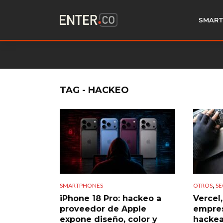
SMART
TAG - HACKEO
,
SMARTPHONES
OTROS
SE
iPhone 18 Pro: hackeo a
Vercel
proveedor de Apple
empres
expone diseño, color y
hackea