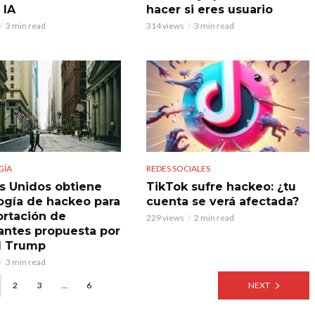
 IA
hacer si eres usuario
3 min read
314 views
3 min read
GÍA
REDES SOCIALES
s Unidos obtiene
TikTok sufre hackeo: ¿tu
ogía de hackeo para
cuenta se verá afectada?
ortación de
229 views
2 min read
antes propuesta por
d Trump
3 min read
2
3
…
6
NEXT