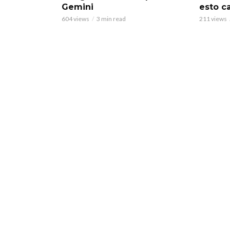
Gemini
esto c
604 views
3 min read
211 views