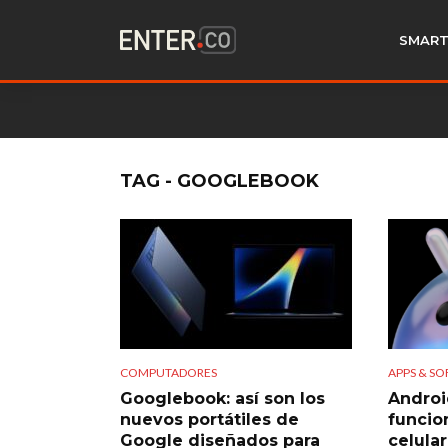
SMART
TAG - GOOGLEBOOK
COMPUTADORES
APPS & S
Googlebook: así son los
Androi
nuevos portátiles de
funcio
Google diseñados para
celular