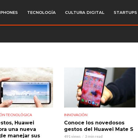
PHONES
TECNOLOGÍA
CULTURA DIGITAL
STARTUPS
ÓN TECNOLÓGICA
INNOVACIÓN
stos, Huawei
Conoce los novedosos
ora una nueva
gestos del Huawei Mate S
de manejar sus
491 views
3 min read