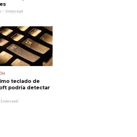
res
s
3 min read
IÓN
ximo teclado de
oft podría detectar
1 min read