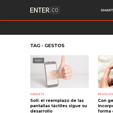
SMART
TAG - GESTOS
VIDEO
GADGETS
REVOLUCI
Soli: el reemplazo de las
Con ge
pantallas táctiles sigue su
incorp
desarrollo
forma 