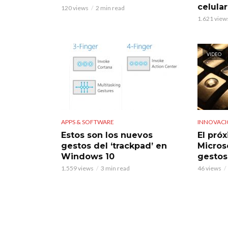
celula
120 views
2 min read
1.621 view
VIDEO
APPS & SOFTWARE
INNOVAC
Estos son los nuevos
El pró
gestos del ‘trackpad’ en
Micros
Windows 10
gestos
1.559 views
3 min read
46 views