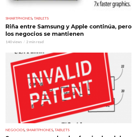
,
SMARTPHONES
TABLETS
Riña entre Samsung y Apple continúa, pero
los negocios se mantienen
140 views
2 min read
,
,
NEGOCIOS
SMARTPHONES
TABLETS