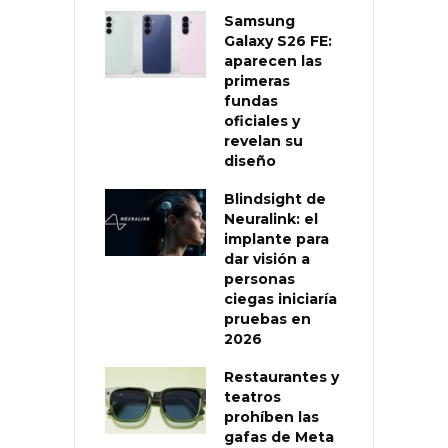
Samsung
Galaxy S26 FE:
aparecen las
primeras
fundas
oficiales y
revelan su
diseño
Blindsight de
Neuralink: el
implante para
dar visión a
personas
ciegas iniciaría
pruebas en
2026
Restaurantes y
teatros
prohíben las
gafas de Meta