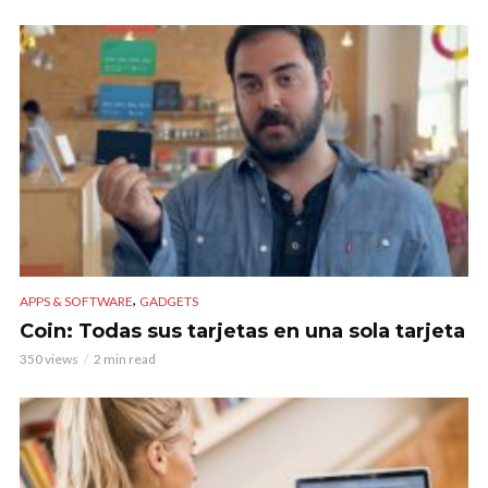
,
APPS & SOFTWARE
GADGETS
Coin: Todas sus tarjetas en una sola tarjeta
350 views
2 min read