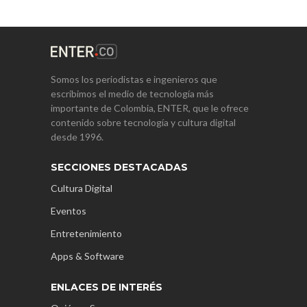
Somos los periodistas e ingenieros que
escribimos el medio de tecnología más
importante de Colombia, ENTER, que le ofrece
contenido sobre tecnología y cultura digital
desde 1996.
SECCIONES DESTACADAS
Cultura Digital
Eventos
Entretenimiento
Apps & Software
ENLACES DE INTERÉS