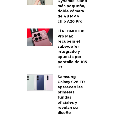
Dynamic Island
más pequeña,
doble cámara
de 48 MP y
chip A20 Pro
El REDMI K100
Pro Max
recupera el
subwoofer
integrado y
apuesta por
pantalla de 185
Hz
Samsung
Galaxy S26 FE:
aparecen las
primeras
fundas
oficiales y
revelan su
diseño