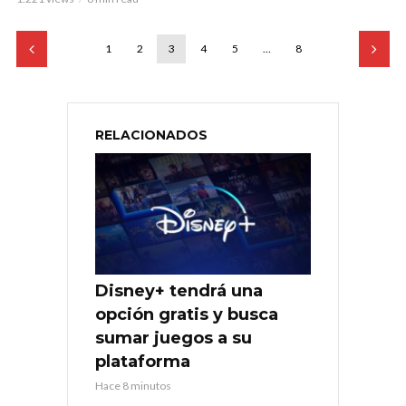
1
2
3
4
5
…
8
RELACIONADOS
Disney+ tendrá una
opción gratis y busca
sumar juegos a su
plataforma
Hace 8 minutos