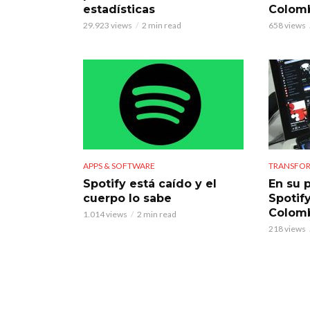
estadísticas
Colom
29.923 views
2 min read
658 views
APPS & SOFTWARE
TRANSFOR
Spotify está caído y el
En su p
cuerpo lo sabe
Spotif
Colom
1.014 views
2 min read
218 views