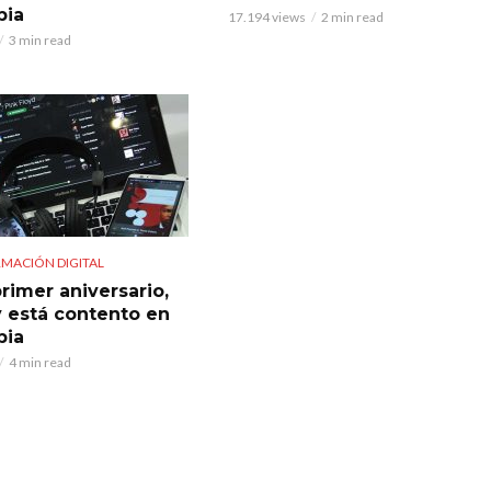
bia
17.194 views
2 min read
3 min read
MACIÓN DIGITAL
rimer aniversario,
y está contento en
bia
4 min read