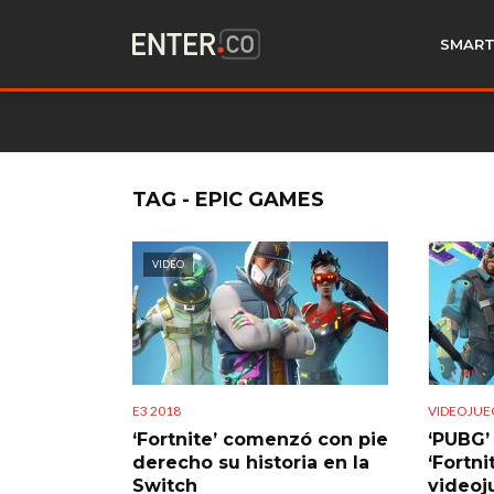
SMART
TAG - EPIC GAMES
VIDEO
E3 2018
VIDEOJUE
‘Fortnite’ comenzó con pie
‘PUBG’
derecho su historia en la
‘Fortni
Switch
videoj