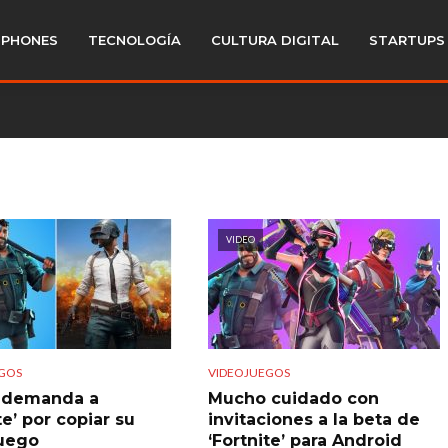
PHONES
TECNOLOGÍA
CULTURA DIGITAL
STARTUPS
VIDEO
GOS
VIDEOJUEGOS
 demanda a
Mucho cuidado con
te’ por copiar su
invitaciones a la beta de
uego
‘Fortnite’ para Android