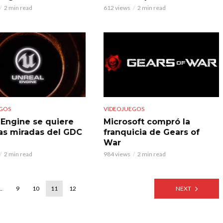
2 min read
612 views
2 min read
GOS
VIDEOJUEGOS
 Engine se quiere
Microsoft compró la
las miradas del GDC
franquicia de Gears of
War
2 min read
984 views
2 min read
…
9
10
11
12
NEXT