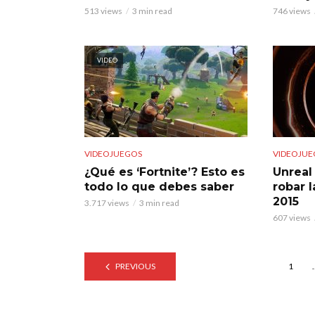
513 views
3 min read
746 views
VIDEO
VIDEOJUEGOS
VIDEOJUE
¿Qué es ‘Fortnite’? Esto es
Unreal
todo lo que debes saber
robar 
2015
3.717 views
3 min read
607 views
PREVIOUS
1