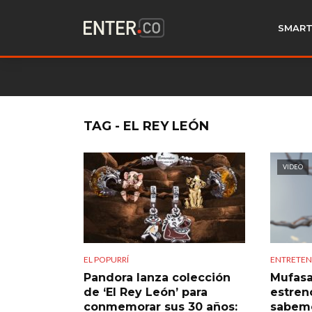
SMART
TAG - EL REY LEÓN
VIDEO
EL POPURRÍ
ENTRETEN
Pandora lanza colección
Mufasa:
de ‘El Rey León’ para
estren
conmemorar sus 30 años:
sabemo