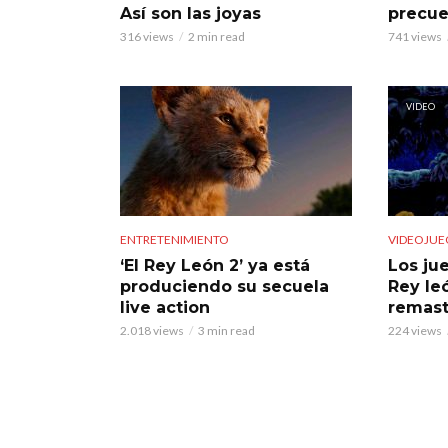
Así son las joyas
precue
316 views
2 min read
741 views
VIDEO
ENTRETENIMIENTO
VIDEOJUE
‘El Rey León 2’ ya está
Los ju
produciendo su secuela
Rey le
live action
remast
2.018 views
3 min read
224 views