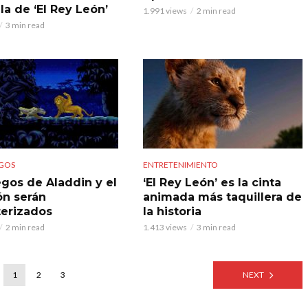
la de ‘El Rey León’
1.991 views
2 min read
3 min read
GOS
ENTRETENIMIENTO
egos de Aladdin y el
‘El Rey León’ es la cinta
ón serán
animada más taquillera de
erizados
la historia
2 min read
1.413 views
3 min read
1
2
3
NEXT