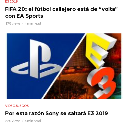
E3 2019
FIFA 20: el fútbol callejero está de “volta”
con EA Sports
178 views
4 min read
VIDEOJUEGOS
Por esta razón Sony se saltará E3 2019
220 views
4 min read