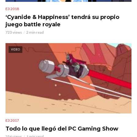
E3 2018
‘Cyanide & Happiness’ tendrá su propio
juego battle royale
723 views
2 min read
VIDEO
E3 2017
Todo lo que llegó del PC Gaming Show
256 views
1 min read