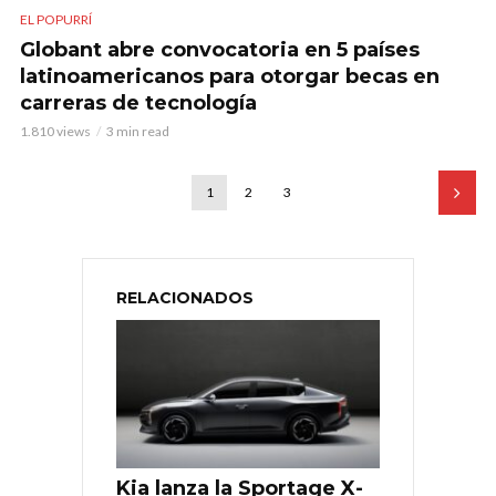
EL POPURRÍ
Globant abre convocatoria en 5 países
latinoamericanos para otorgar becas en
carreras de tecnología
1.810 views
3 min read
1
2
3
RELACIONADOS
Kia lanza la Sportage X-