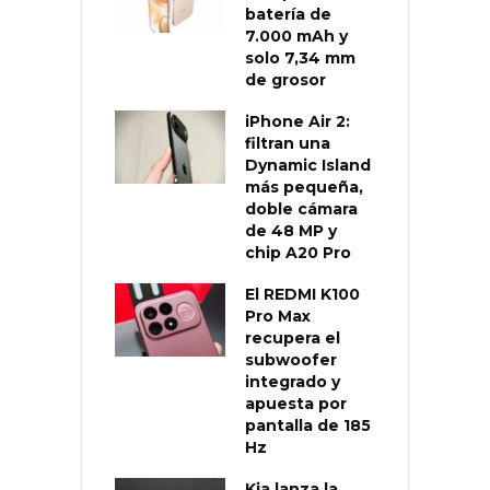
batería de
7.000 mAh y
solo 7,34 mm
de grosor
iPhone Air 2:
filtran una
Dynamic Island
más pequeña,
doble cámara
de 48 MP y
chip A20 Pro
El REDMI K100
Pro Max
recupera el
subwoofer
integrado y
apuesta por
pantalla de 185
Hz
Kia lanza la