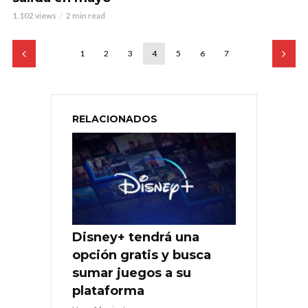
1.102 views
2 min read
1
2
3
4
5
6
7
RELACIONADOS
Disney+ tendrá una
opción gratis y busca
sumar juegos a su
plataforma