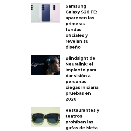
Samsung
Galaxy S26 FE:
aparecen las
primeras
fundas
oficiales y
revelan su
diseño
Blindsight de
Neuralink: el
implante para
dar visión a
personas
ciegas iniciaría
pruebas en
2026
Restaurantes y
teatros
prohíben las
gafas de Meta