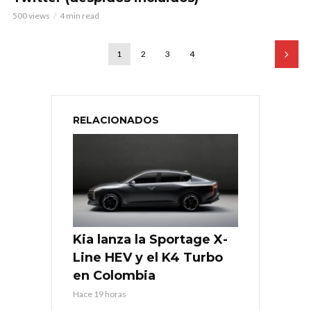
500 views
4 min read
1
2
3
4
RELACIONADOS
Kia lanza la Sportage X-
Line HEV y el K4 Turbo
en Colombia
Hace 19 horas