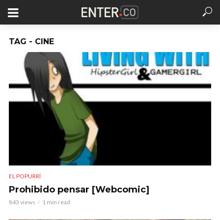
TAG - CINE
EL POPURRÍ
Prohibido pensar [Webcomic]
843 views
1 min read