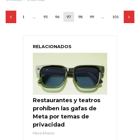
1
…
95
96
97
98
99
…
101
RELACIONADOS
Restaurantes y teatros
prohíben las gafas de
Meta por temas de
privacidad
Hace 6 horas