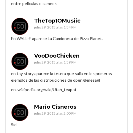
entre películas o cameos
TheTop1OMusiic
julio 29, 2013 a las 1:34 PM
En WALL-E aparece La Camioneta de Pizza Planet.
VooDooChicken
julio 29, 2013 a las 1:39 PM
en toy story aparece la tetera que salía en los primeros
ejemplos de las distribuciones de opengl/mesagl
en. wikipedia. org/wiki/Utah_teapot
Mario Cisneros
julio 29, 2013 a las 2:00 PM
Sid