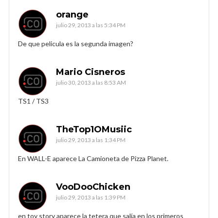
orange
julio 29, 2013 a las 5:34 PM
De que pelicula es la segunda imagen?
Mario Cisneros
julio 30, 2013 a las 8:53 AM
TS1 / TS3
TheTop1OMusiic
julio 29, 2013 a las 1:34 PM
En WALL-E aparece La Camioneta de Pizza Planet.
VooDooChicken
julio 29, 2013 a las 1:39 PM
en toy story aparece la tetera que salía en los primeros