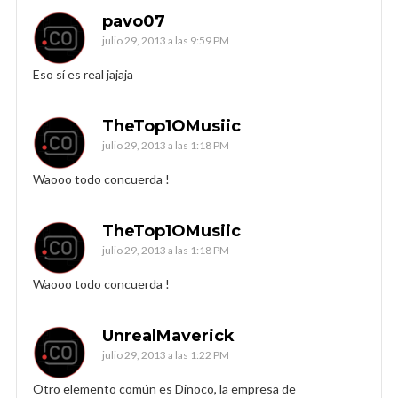
pavo07
julio 29, 2013 a las 9:59 PM
Eso sí es real jajaja
TheTop1OMusiic
julio 29, 2013 a las 1:18 PM
Waooo todo concuerda !
TheTop1OMusiic
julio 29, 2013 a las 1:18 PM
Waooo todo concuerda !
UnrealMaverick
julio 29, 2013 a las 1:22 PM
Otro elemento común es Dinoco, la empresa de