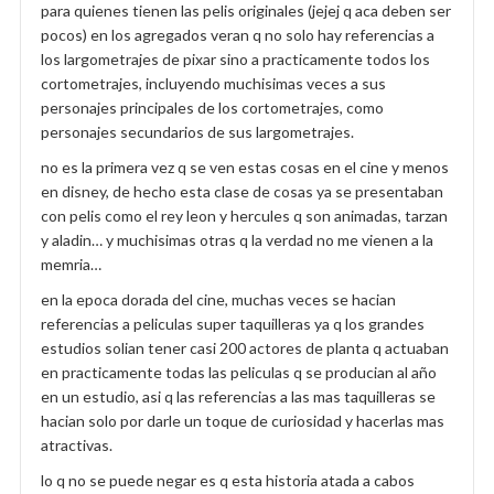
para quienes tienen las pelis originales (jejej q aca deben ser
pocos) en los agregados veran q no solo hay referencias a
los largometrajes de pixar sino a practicamente todos los
cortometrajes, incluyendo muchisimas veces a sus
personajes principales de los cortometrajes, como
personajes secundarios de sus largometrajes.
no es la primera vez q se ven estas cosas en el cine y menos
en disney, de hecho esta clase de cosas ya se presentaban
con pelis como el rey leon y hercules q son animadas, tarzan
y aladin… y muchisimas otras q la verdad no me vienen a la
memria…
en la epoca dorada del cine, muchas veces se hacian
referencias a peliculas super taquilleras ya q los grandes
estudios solian tener casi 200 actores de planta q actuaban
en practicamente todas las peliculas q se producian al año
en un estudio, asi q las referencias a las mas taquilleras se
hacian solo por darle un toque de curiosidad y hacerlas mas
atractivas.
lo q no se puede negar es q esta historia atada a cabos