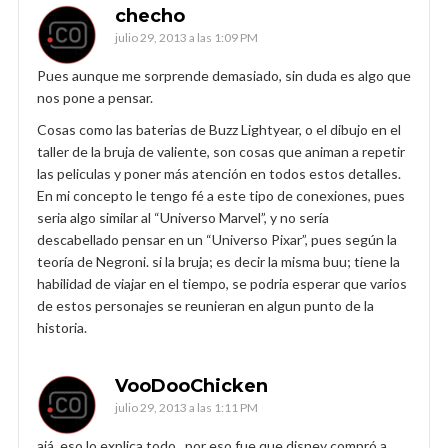
checho
julio 29, 2013 a las 1:09 PM
Pues aunque me sorprende demasiado, sin duda es algo que
nos pone a pensar.
Cosas como las baterias de Buzz Lightyear, o el dibujo en el
taller de la bruja de valiente, son cosas que animan a repetir
las peliculas y poner más atención en todos estos detalles.
En mi concepto le tengo fé a este tipo de conexiones, pues
seria algo similar al “Universo Marvel”, y no sería
descabellado pensar en un “Universo Pixar”, pues según la
teoría de Negroni. si la bruja; es decir la misma buu; tiene la
habilidad de viajar en el tiempo, se podria esperar que varios
de estos personajes se reunieran en algun punto de la
historia.
VooDooChicken
julio 29, 2013 a las 1:11 PM
ajá, eso lo explica todo.. por eso fue que disney compró a