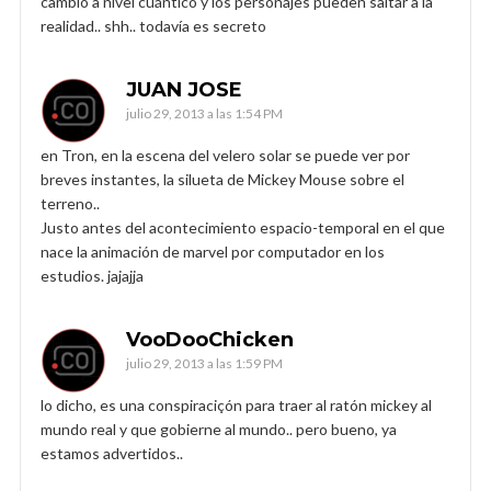
cambio a nivel cuántico y los personajes pueden saltar a la
realidad.. shh.. todavía es secreto
JUAN JOSE
julio 29, 2013 a las 1:54 PM
en Tron, en la escena del velero solar se puede ver por
breves instantes, la silueta de Mickey Mouse sobre el
terreno..
Justo antes del acontecimiento espacio-temporal en el que
nace la animación de marvel por computador en los
estudios. jajajja
VooDooChicken
julio 29, 2013 a las 1:59 PM
lo dicho, es una conspiraciçón para traer al ratón mickey al
mundo real y que gobierne al mundo.. pero bueno, ya
estamos advertidos..