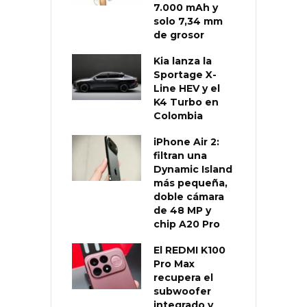
7.000 mAh y
solo 7,34 mm
de grosor
Kia lanza la
Sportage X-
Line HEV y el
K4 Turbo en
Colombia
iPhone Air 2:
filtran una
Dynamic Island
más pequeña,
doble cámara
de 48 MP y
chip A20 Pro
El REDMI K100
Pro Max
recupera el
subwoofer
integrado y