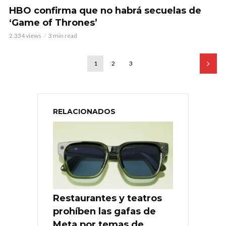
HBO confirma que no habrá secuelas de
‘Game of Thrones’
2.334 views
3 min read
1
2
3
RELACIONADOS
Restaurantes y teatros
prohíben las gafas de
Meta por temas de