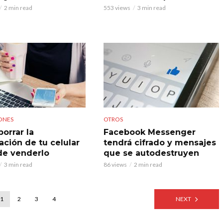
2 min read
553 views
3 min read
ONES
OTROS
orrar la
Facebook Messenger
ación de tu celular
tendrá cifrado y mensajes
de venderlo
que se autodestruyen
3 min read
86 views
2 min read
1
2
3
4
NEXT