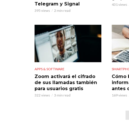
Telegram y Signal
431 views
395 views
2 min read
APPS & SOFTWARE
SMARTPH
Zoom activará el cifrado
Cómo b
de sus llamadas también
inform
para usuarios gratis
antes 
322 views
3 min read
169 views