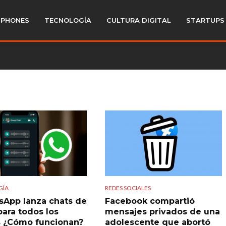
PHONES
TECNOLOGÍA
CULTURA DIGITAL
STARTUPS
GÍA
REDES SOCIALES
App lanza chats de
Facebook compartió
para todos los
mensajes privados de una
 ¿Cómo funcionan?
adolescente que abortó