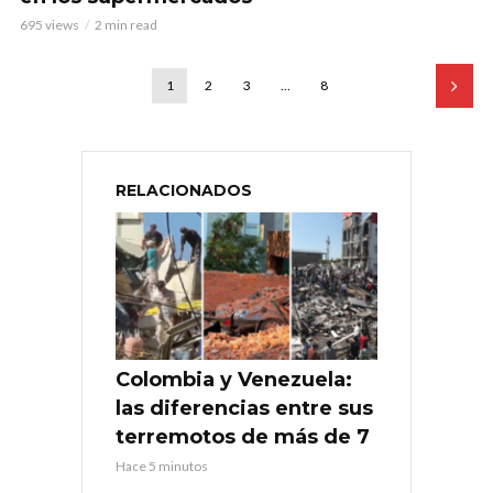
695 views
2 min read
1
2
3
…
8
RELACIONADOS
Colombia y Venezuela:
las diferencias entre sus
terremotos de más de 7
Hace 5 minutos