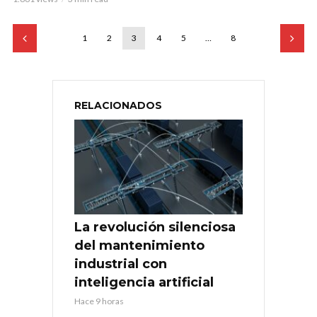
1
2
3
4
5
…
8
RELACIONADOS
La revolución silenciosa
del mantenimiento
industrial con
inteligencia artificial
Hace 9 horas