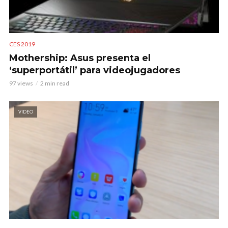
CES 2019
Mothership: Asus presenta el
‘superportátil’ para videojugadores
97 views
2 min read
VIDEO