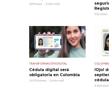
seguri
339 views
3 min read
Regist
552 views
TRANSFORMACIÓN DIGITAL
COLOMBI
Cédula digital será
!Ojo! d
obligatoria en Colombia
septie
cédula 
14.554 views
2 min read
3.634 view