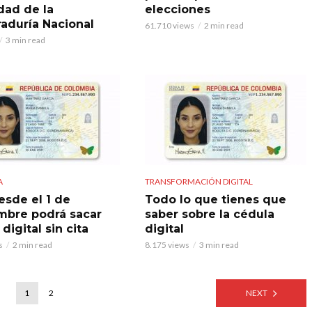
dad de la
elecciones
raduría Nacional
61.710 views
2 min read
3 min read
A
TRANSFORMACIÓN DIGITAL
esde el 1 de
Todo lo que tienes que
mbre podrá sacar
saber sobre la cédula
digital sin cita
digital
s
2 min read
8.175 views
3 min read
1
2
NEXT