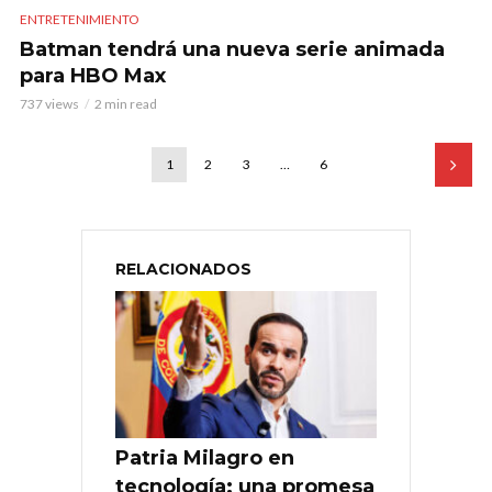
ENTRETENIMIENTO
Batman tendrá una nueva serie animada
para HBO Max
737 views
2 min read
1
2
3
…
6
RELACIONADOS
Patria Milagro en
tecnología: una promesa