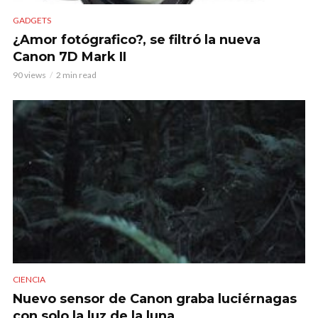
GADGETS
¿Amor fotógrafico?, se filtró la nueva
Canon 7D Mark II
90 views
2 min read
CIENCIA
Nuevo sensor de Canon graba luciérnagas
con solo la luz de la luna