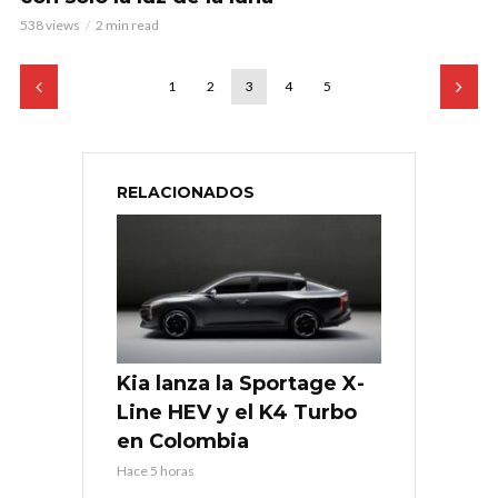
538 views
2 min read
1
2
3
4
5
RELACIONADOS
Kia lanza la Sportage X-
Line HEV y el K4 Turbo
en Colombia
Hace 5 horas