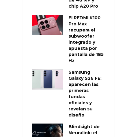
de 48 MP y
chip A20 Pro
El REDMI K100
Pro Max
recupera el
subwoofer
integrado y
apuesta por
pantalla de 185
Hz
Samsung
Galaxy S26 FE:
aparecen las
primeras
fundas
oficiales y
revelan su
diseño
Blindsight de
Neuralink: el