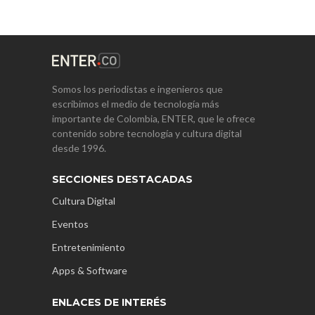
Somos los periodistas e ingenieros que
escribimos el medio de tecnología más
importante de Colombia, ENTER, que le ofrece
contenido sobre tecnología y cultura digital
desde 1996.
SECCIONES DESTACADAS
Cultura Digital
Eventos
Entretenimiento
Apps & Software
ENLACES DE INTERÉS