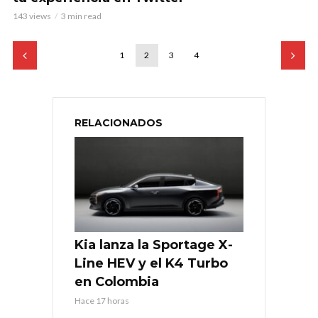
143 views
3 min read
1
2
3
4
RELACIONADOS
Kia lanza la Sportage X-
Line HEV y el K4 Turbo
en Colombia
Hace 17 horas