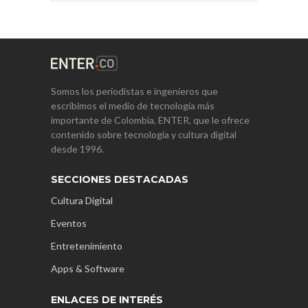
Somos los periodistas e ingenieros que
escribimos el medio de tecnología más
importante de Colombia, ENTER, que le ofrece
contenido sobre tecnología y cultura digital
desde 1996.
SECCIONES DESTACADAS
Cultura Digital
Eventos
Entretenimiento
Apps & Software
ENLACES DE INTERÉS