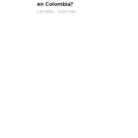
en Colombia?
213 views
3 min read