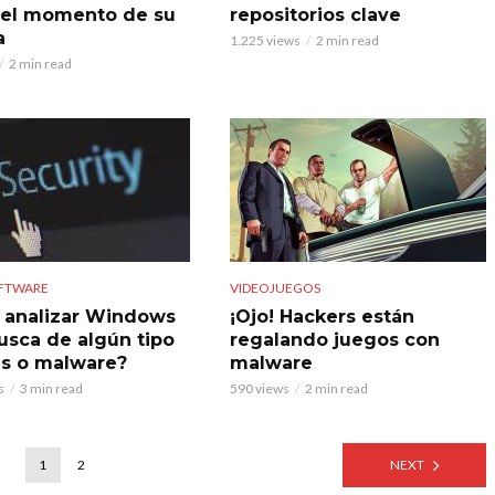
el momento de su
repositorios clave
a
1.225 views
2 min read
2 min read
OFTWARE
VIDEOJUEGOS
analizar Windows
¡Ojo! Hackers están
busca de algún tipo
regalando juegos con
us o malware?
malware
s
3 min read
590 views
2 min read
1
2
NEXT