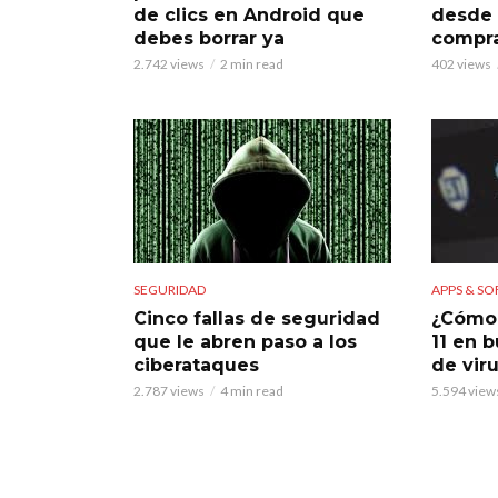
de clics en Android que
desde 
debes borrar ya
compr
2.742 views
2 min read
402 views
SEGURIDAD
APPS & S
Cinco fallas de seguridad
¿Cómo 
que le abren paso a los
11 en 
ciberataques
de vir
2.787 views
4 min read
5.594 view