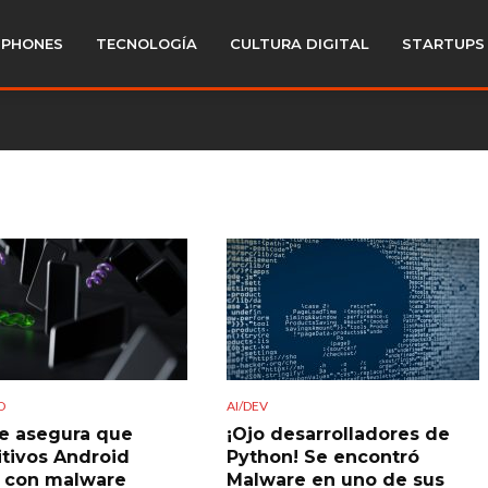
PHONES
TECNOLOGÍA
CULTURA DIGITAL
STARTUPS
D
AI/DEV
e asegura que
¡Ojo desarrolladores de
itivos Android
Python! Se encontró
 con malware
Malware en uno de sus