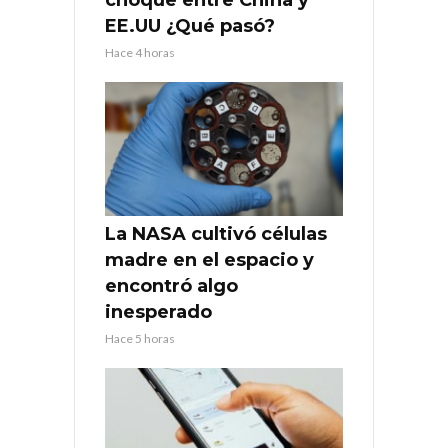
choque entre China y
EE.UU ¿Qué pasó?
Hace 4 horas
La NASA cultivó células
madre en el espacio y
encontró algo
inesperado
Hace 5 horas