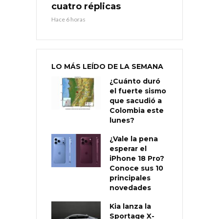
cuatro réplicas
Hace 6 horas
LO MÁS LEÍDO DE LA SEMANA
¿Cuánto duró
el fuerte sismo
que sacudió a
Colombia este
lunes?
¿Vale la pena
esperar el
iPhone 18 Pro?
Conoce sus 10
principales
novedades
Kia lanza la
Sportage X-