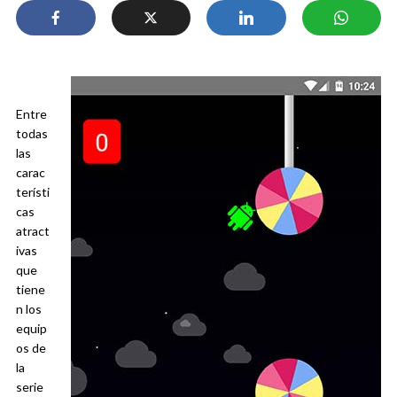
Entre
todas
las
carac
terísti
cas
atract
ivas
que
tiene
n los
equip
os de
la
serie