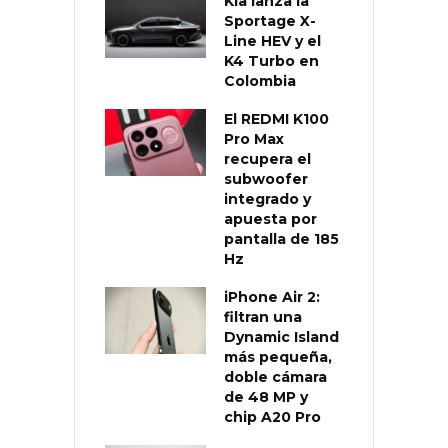
Kia lanza la
Sportage X-
Line HEV y el
K4 Turbo en
Colombia
El REDMI K100
Pro Max
recupera el
subwoofer
integrado y
apuesta por
pantalla de 185
Hz
iPhone Air 2:
filtran una
Dynamic Island
más pequeña,
doble cámara
de 48 MP y
chip A20 Pro