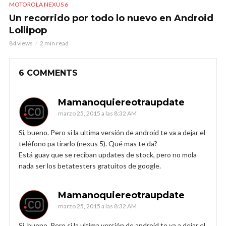
MOTOROLA NEXUS 6
Un recorrido por todo lo nuevo en Android
Lollipop
84 views
2 min read
6 COMMENTS
Mamanoquiereotraupdate
marzo 25, 2015 a las 8:32 AM
Si, bueno. Pero si la ultima versión de android te va a dejar el
teléfono pa tirarlo (nexus 5). Qué mas te da?
Está guay que se reciban updates de stock, pero no mola
nada ser los betatesters gratuitos de google.
Mamanoquiereotraupdate
marzo 25, 2015 a las 8:32 AM
Si, bueno. Pero si la ultima versión de android te va a dejar el