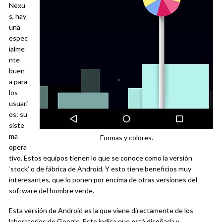
Nexu
s, hay
una
espec
ialme
nte
buen
a para
los
usuari
os: su
siste
ma
Formas y colores.
opera
tivo. Estos equipos tienen lo que se conoce como la versión
‘stock’ o de fábrica de Android. Y esto tiene beneficios muy
interesantes, que lo ponen por encima de otras versiones del
software del hombre verde.
Esta versión de Android es la que viene directamente de los
laboratorios de Google. Esto indica que está diseñada y