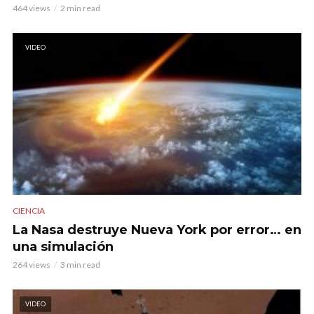
464 views
2 min read
VIDEO
CIENCIA
La Nasa destruye Nueva York por error… en
una simulación
264 views
3 min read
VIDEO