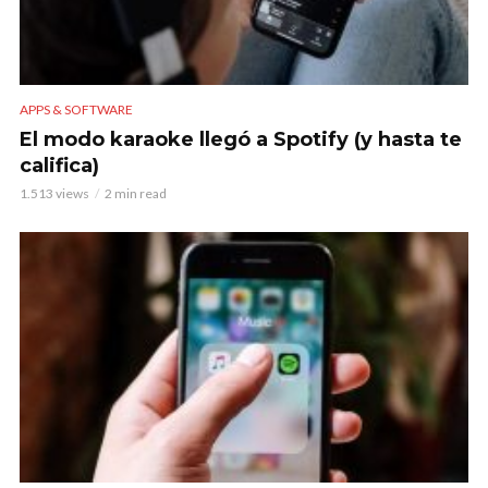
APPS & SOFTWARE
El modo karaoke llegó a Spotify (y hasta te
califica)
1.513 views
2 min read