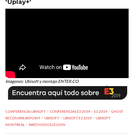
‘Uplay+’
Imágenes: Ubisoft y montaje ENTER.CO
CONFERENCIA UBISOFT
CONFERENCIAS E3 2019
E3 2019
GHOST
RECON BREAKPOINT
UBISOFT
UBISOFT E3 2019
UBISOFT
MONTREAL
WATCH DOGS LEGION