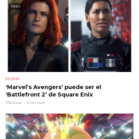
VIDEO
E3 2019
‘Marvel’s Avengers’ puede ser el
‘Battlefront 2’ de Square Enix
336 views
5 min read