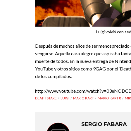
Luigi volvió con se
Después de muchos años de ser menospreciado en
vengarse. Aquella cara alegre que aspiraba fant
muerte de todos. En la nueva entrega de Nintendo
YouTube y otros sitios como 9GAG por el ‘Death
de los compilados:
http://www.youtube.com/watch?v=03eNODC
DEATH STARE
LUIGI
MARIO KART
MARIO KART 8
MIR
SERGIO FABARA