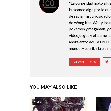
"La curiosidad mató al g
buscando algo por lo que
de saciar mi curiosidad 
de Wong Kar-Wai, y los 
pokemon y megaman, y deb
videojuegos y el anime ha
ahora entro aquí a ENTE
mundo, y escribirla en i
VIEW ALL POSTS
YOU MAY ALSO LIKE
VIDEO