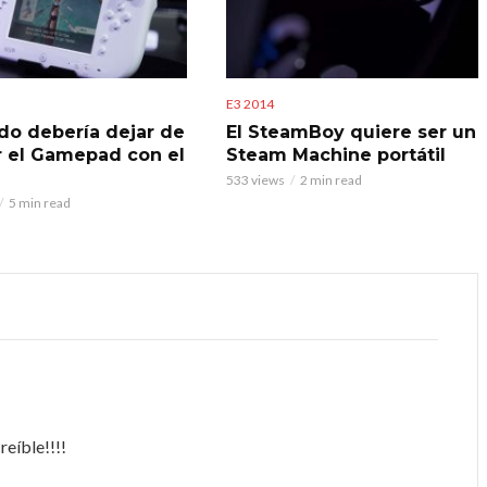
E3 2014
do debería dejar de
El SteamBoy quiere ser un
 el Gamepad con el
Steam Machine portátil
533 views
2 min read
5 min read
reíble!!!!