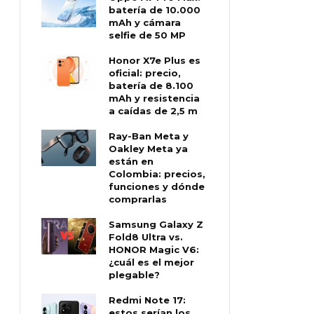
batería de 10.000
mAh y cámara
selfie de 50 MP
Honor X7e Plus es
oficial: precio,
batería de 8.100
mAh y resistencia
a caídas de 2,5 m
Ray-Ban Meta y
Oakley Meta ya
están en
Colombia: precios,
funciones y dónde
comprarlas
Samsung Galaxy Z
Fold8 Ultra vs.
HONOR Magic V6:
¿cuál es el mejor
plegable?
Redmi Note 17:
estos serían los