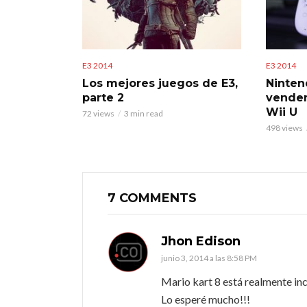
E3 2014
E3 2014
Los mejores juegos de E3,
Ninten
parte 2
vender
Wii U
72 views
3 min read
498 views
7 COMMENTS
Jhon Edison
junio 3, 2014 a las 8:58 PM
Mario kart 8 está realmente inc
Lo esperé mucho!!!