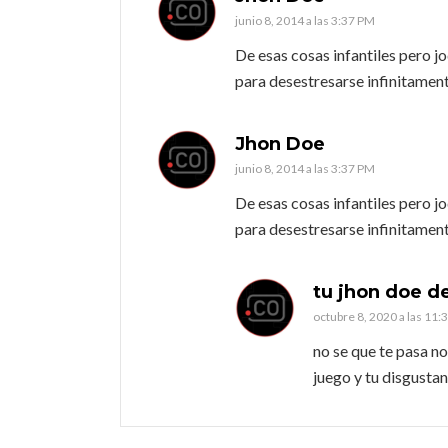
junio 8, 2014 a las 3:37 PM
De esas cosas infantiles pero 
para desestresarse infinitamen
Jhon Doe
junio 8, 2014 a las 3:37 PM
De esas cosas infantiles pero 
para desestresarse infinitamen
tu jhon doe d
octubre 8, 2020 a las 11
no se que te pasa no
juego y tu disgusta