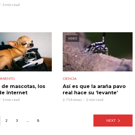
3 min read
VIDEO
IMIENTO
CIENCIA
 de mascotas, los
Así es que la araña pavo
de internet
real hace su ‘levante’
3 min read
2.714 views
2 min read
2
3
…
8
NEXT