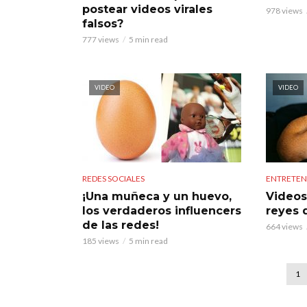
postear videos virales
978 views
falsos?
777 views
5 min read
VIDEO
VIDEO
REDES SOCIALES
ENTRETEN
¡Una muñeca y un huevo,
Videos
los verdaderos influencers
reyes 
de las redes!
664 views
185 views
5 min read
1