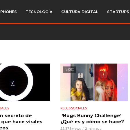
PHONES
TECNOLOGÍA
CULTURA DIGITAL
STARTUPS
VIDEO
IALES
REDES SOCIALES
ón secreto de
‘Bugs Bunny Challenge’
 que hace virales
¿Qué es y cómo se hace?
deos
22.373 views
2 min read