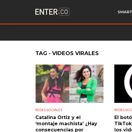
SMART
TAG - VIDEOS VIRALES
REDES SOCIALES
REDES SOC
Catalina Ortiz y el
El bot
‘montaje machista’ ¿Hay
TikTok
consecuencias por
los vi