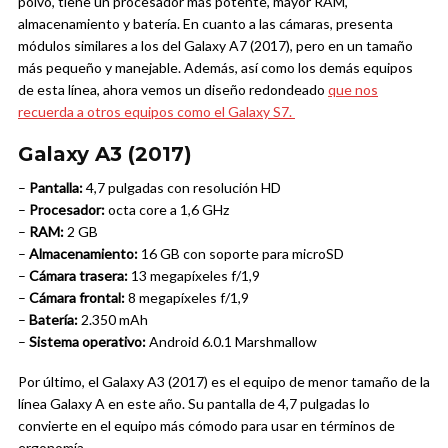
polvo, tiene un procesador más potente, mayor RAM,
almacenamiento y batería. En cuanto a las cámaras, presenta
módulos similares a los del Galaxy A7 (2017), pero en un tamaño
más pequeño y manejable. Además, así como los demás equipos
de esta línea, ahora vemos un diseño redondeado
que nos
recuerda a otros equipos como el Galaxy S7.
Galaxy A3 (2017)
–
Pantalla:
4,7 pulgadas con resolución HD
–
Procesador:
octa core a 1,6 GHz
–
RAM:
2 GB
–
Almacenamiento:
16 GB con soporte para microSD
–
Cámara trasera:
13 megapíxeles f/1,9
–
Cámara frontal:
8 megapíxeles f/1,9
–
Batería:
2.350 mAh
–
Sistema operativo:
Android 6.0.1 Marshmallow
Por último, el Galaxy A3 (2017) es el equipo de menor tamaño de la
línea Galaxy A en este año. Su pantalla de 4,7 pulgadas lo
convierte en el equipo más cómodo para usar en términos de
ergonomía.