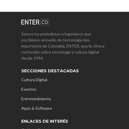
Somos los periodistas e ingenieros que
escribimos el medio de tecnología más
importante de Colombia, ENTER, que le ofrece
contenido sobre tecnología y cultura digital
desde 1996.
SECCIONES DESTACADAS
Cultura Digital
Eventos
Entretenimiento
Apps & Software
ENLACES DE INTERÉS