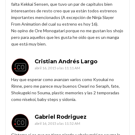
falta Kekkai Sensen, que tuvo un par de capítulos bien
interesantes de resto creo que ya están todos estrenos
importantes mencionados (A excepción de Ninja Slayer
From Animation del cual su estreno es hoy 16).
No opino de Ore Monogatari porque no me gustan los shojo
pero para aquellos que les gusta he oido que es un manga
que está muy bien.
Cristian Andrés Largo
abril 16, 2015 a las 11:11 AM
Hay que esperar como avanzan varios como Kyoukai no
Rinne, pero me parece muy buenos Owari no Seraph, fate,
Shokugeki no Souma, plastic memories y las 2 temporadas
como nisekoi, baby steps y sidonia.
Gabriel Rodriguez
abril 16, 2015 a las 11:52 AM
Gintama si es que no tiene pierde y shokugeki no souma la