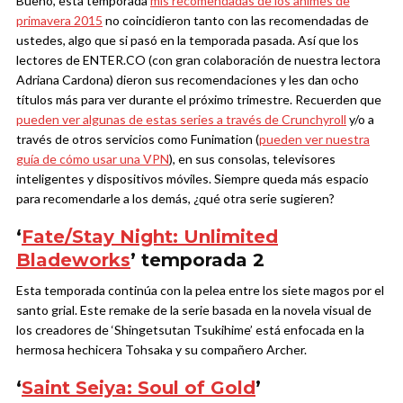
Bueno, esta temporada
mis recomendadas de los animes de
primavera 2015
no coincidieron tanto con las recomendadas de
ustedes, algo que si pasó en la temporada pasada. Así que los
lectores de ENTER.CO (con gran colaboración de nuestra lectora
Adriana Cardona) dieron sus recomendaciones y les dan ocho
títulos más para ver durante el próximo trimestre. Recuerden que
pueden ver algunas de estas series a través de Crunchyroll
y/o a
través de otros servicios como Funimation (
pueden ver nuestra
guía de cómo usar una VPN
), en sus consolas, televisores
inteligentes y dispositivos móviles. Siempre queda más espacio
para recomendarle a los demás, ¿qué otra serie sugieren?
‘
Fate/Stay Night: Unlimited
Bladeworks
’ temporada 2
Esta temporada continúa con la pelea entre los siete magos por el
santo grial. Este remake de la serie basada en la novela visual de
los creadores de ‘Shingetsutan Tsukihime’ está enfocada en la
hermosa hechicera Tohsaka y su compañero Archer.
‘
Saint Seiya: Soul of Gold
’