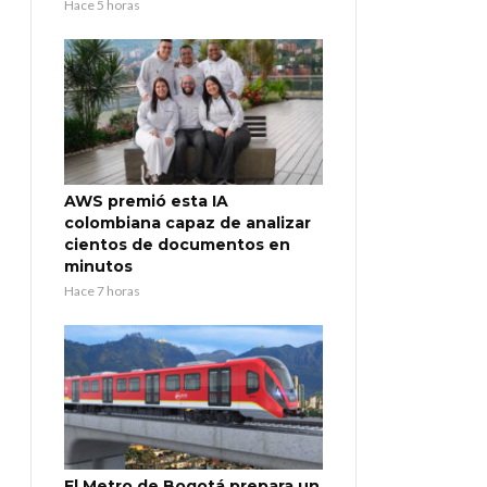
Hace 5 horas
AWS premió esta IA
colombiana capaz de analizar
cientos de documentos en
minutos
Hace 7 horas
El Metro de Bogotá prepara un