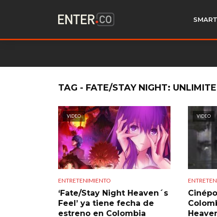
SMART
TAG - FATE/STAY NIGHT: UNLIMI
VIDEO
VIDEO
ENTRETENIMIENTO
ENTRETEN
‘Fate/Stay Night Heaven´s
Cinépol
Feel’ ya tiene fecha de
Colomb
estreno en Colombia
Heaven