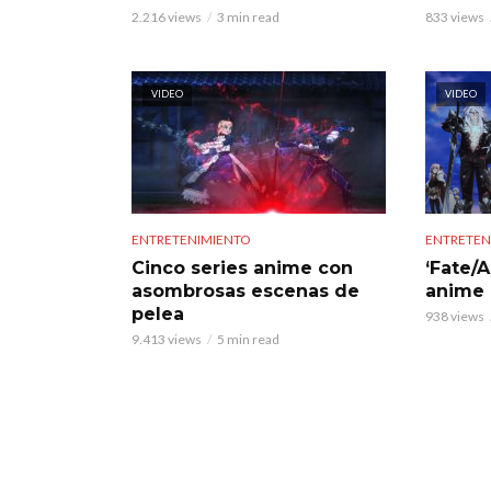
2.216 views
3 min read
833 views
VIDEO
VIDEO
ENTRETENIMIENTO
ENTRETEN
Cinco series anime con
‘Fate/
asombrosas escenas de
anime 
pelea
938 views
9.413 views
5 min read