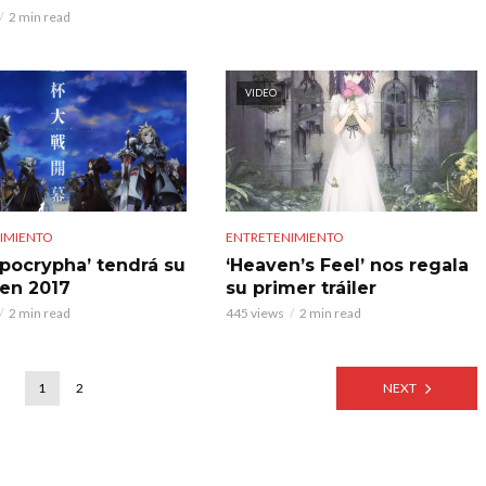
2 min read
VIDEO
IMIENTO
ENTRETENIMIENTO
Apocrypha’ tendrá su
‘Heaven’s Feel’ nos regala
en 2017
su primer tráiler
2 min read
445 views
2 min read
1
2
NEXT