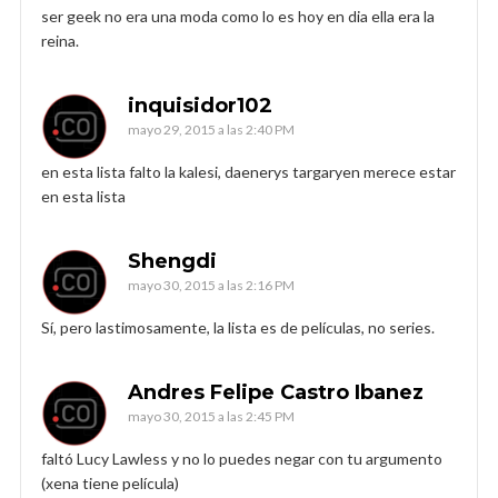
ser geek no era una moda como lo es hoy en dia ella era la
reina.
inquisidor102
mayo 29, 2015 a las 2:40 PM
en esta lista falto la kalesi, daenerys targaryen merece estar
en esta lista
Shengdi
mayo 30, 2015 a las 2:16 PM
Sí, pero lastimosamente, la lista es de películas, no series.
Andres Felipe Castro Ibanez
mayo 30, 2015 a las 2:45 PM
faltó Lucy Lawless y no lo puedes negar con tu argumento
(xena tiene película)