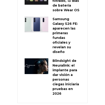
filtrado, 13 días
de batería
sobre Wear OS
Samsung
Galaxy S26 FE:
aparecen las
primeras
fundas
oficiales y
revelan su
diseño
Blindsight de
Neuralink: el
implante para
dar visión a
personas
ciegas iniciaría
pruebas en
2026