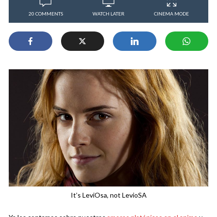
20 COMMENTS
WATCH LATER
CINEMA MODE
It’s LeviOsa, not LevioSA