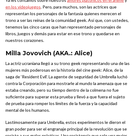
Ya les contamos sobre nuestros
amores platónicos en el anime
y
en los videojuegos
. Pero, para muchos, son las actrices que
representan los personajes de la fantasía quienes merecen el
trono a ser las reinas de la comunidad geek. Así que, con ustedes,
tenemos las cinco caras que han representado personajes de
libros, juegos y demás para estar en ese trono y quedarse en
nuestros corazones.
Milla Jovovich (AKA.: Alice)
La actriz ucraniana llegó a su trono geek representando una de las
mujeres más poderosas en la historia del cine geek: Alice, de la
saga de ‘Resident Evil’. La agente de seguridad de Umbrella luchó
contra la Corporación para mostrarle al mundo la amenaza que se
estaba creando, pero su tiempo dentro de la colmena no fue
suficiente para superar esta prueba y llevó a que fuera el sujeto
de prueba para romper los límites de la fuerza y la capacidad
mental de los humanos.
Lastimosamente para Umbrella, estos experimentos le dieron el
gran poder para ser el engranaje principal de la revolución que se
resiste a sus malas prácticas. Una resistencia que solo una mujer