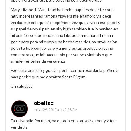
opcion era Scarlett pero pues no se a decir verdad
Mary Elizabeth Winstead ha hecho papeles de este corte
muy interesantes ramona flowers me enamoro y a decir
verdad me enloquecio labprimera vez que la vi en ese papel y
su papel de royal pain en sky high tambien fue lo maximo en
mi opinion se que muchos no labpuedan nombrar la reina
geek pero para mi cumple ha hecho mas de una produccion
de este tipo con aprecio y amor a estas producciones no
como otras que lobhacen solo por ser sex simbols o que
simplemente les da verguenza
Exelente articulo y gracias por hacerme rexordar la peñicula
mas geek y que me encanta Scott Pilgrim
Un saludazo
obelisc
mayo 29, 2015 a las 2:58 PM
Falta Natalie Portman, ha estado en star wars, thor y v for
vendetta