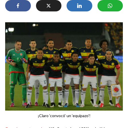
¡Claro ‘convocó’ un ‘equipazo’!