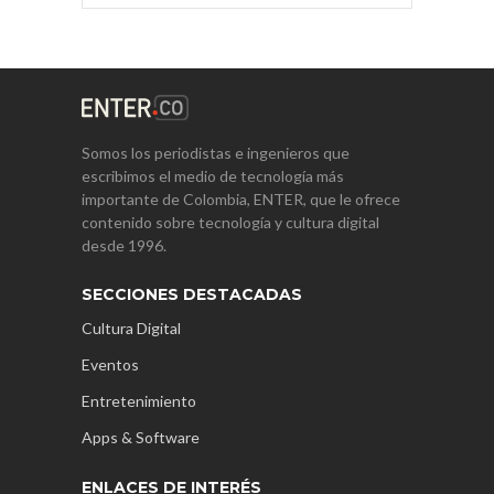
Somos los periodistas e ingenieros que
escribimos el medio de tecnología más
importante de Colombia, ENTER, que le ofrece
contenido sobre tecnología y cultura digital
desde 1996.
SECCIONES DESTACADAS
Cultura Digital
Eventos
Entretenimiento
Apps & Software
ENLACES DE INTERÉS