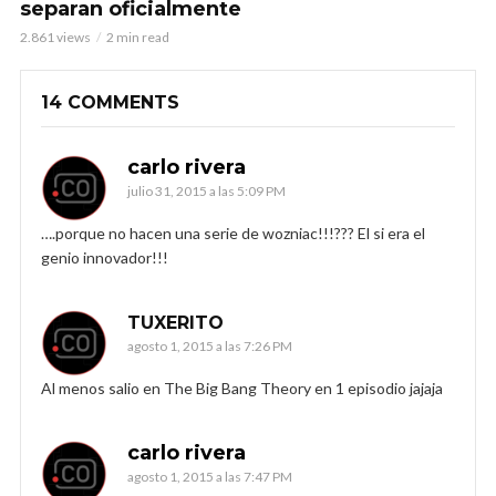
separan oficialmente
2.861 views
2 min read
14 COMMENTS
carlo rivera
julio 31, 2015 a las 5:09 PM
….porque no hacen una serie de wozniac!!!??? El si era el
genio innovador!!!
TUXERITO
agosto 1, 2015 a las 7:26 PM
Al menos salio en The Big Bang Theory en 1 episodio jajaja
carlo rivera
agosto 1, 2015 a las 7:47 PM