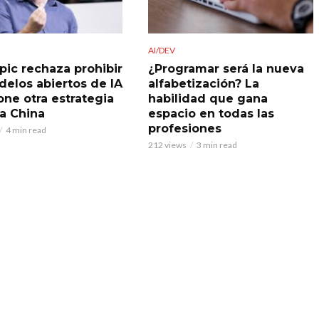
AI/DEV
pic rechaza prohibir
¿Programar será la nueva
delos abiertos de IA
alfabetización? La
one otra estrategia
habilidad que gana
 a China
espacio en todas las
profesiones
4 min read
212 views
3 min read