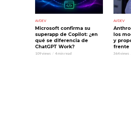
AI/DEV
AI/DEV
Microsoft confirma su
Anthro
superapp de Copilot: ¿en
los mo
qué se diferencia de
y prop
ChatGPT Work?
frente
109 views
4 min read
364 views