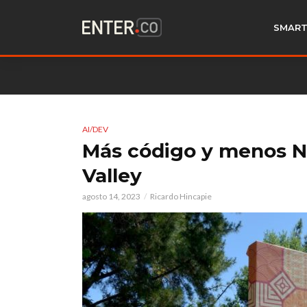
SMART
AI/DEV
Más código y menos Net
Valley
agosto 14, 2023
Ricardo Hincapie