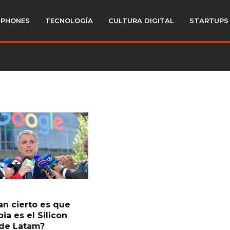
PHONES
TECNOLOGÍA
CULTURA DIGITAL
STARTUPS
an cierto es que
ia es el Silicon
 de Latam?