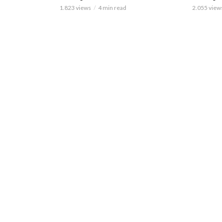
1.823 views
4 min read
2.055 view