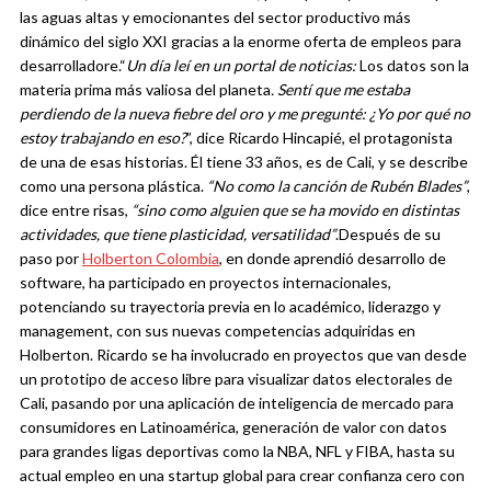
las aguas altas y emocionantes del sector productivo más
dinámico del siglo XXI gracias a la enorme oferta de empleos para
desarrolladore.
“
Un día leí en un portal de noticias:
Los datos son la
materia prima más valiosa del planeta
. Sentí que me estaba
perdiendo de la nueva fiebre del oro y me pregunté: ¿Yo por qué no
estoy trabajando en eso?
”, dice Ricardo Hincapié, el protagonista
de una de esas historias. Él tiene 33 años, es de Cali, y se describe
como una persona plástica.
“No como la canción de Rubén Blades”
,
dice entre risas,
“sino como alguien que se ha movido en distintas
actividades, que tiene plasticidad, versatilidad”
.
Después de su
paso por
Holberton Colombia
, en donde aprendió desarrollo de
software, ha participado en proyectos internacionales,
potenciando su trayectoria previa en lo académico, liderazgo y
management, con sus nuevas competencias adquiridas en
Holberton. Ricardo se ha involucrado en proyectos que van desde
un prototipo de acceso libre para visualizar datos electorales de
Cali, pasando por una aplicación de inteligencia de mercado para
consumidores en Latinoamérica, generación de valor con datos
para grandes ligas deportivas como la NBA, NFL y FIBA, hasta su
actual empleo en una startup global para crear confianza cero con