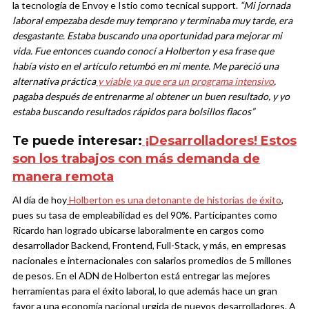
la tecnología de Envoy e Istio como tecnical support.
“Mi jornada
laboral empezaba desde muy temprano y terminaba muy tarde, era
desgastante. Estaba buscando una oportunidad para mejorar mi
vida. Fue entonces cuando conocí a Holberton y esa frase que
había visto en el artículo retumbó en mi mente. Me pareció una
alternativa práctica
y viable ya que era un programa intensivo
,
pagaba después de entrenarme al obtener un buen resultado, y yo
estaba buscando resultados rápidos para bolsillos flacos”
Te puede interesar:
¡Desarrolladores! Estos
son los trabajos con más demanda de
manera remota
Al día de hoy
Holberton es una detonante de historias de éxito
,
pues su tasa de empleabilidad es del 90%. Participantes como
Ricardo han logrado ubicarse laboralmente en cargos como
desarrollador Backend, Frontend, Full-Stack, y más, en empresas
nacionales e internacionales con salarios promedios de 5 millones
de pesos. En el ADN de Holberton está entregar las mejores
herramientas para el éxito laboral, lo que además hace un gran
favor a una economía nacional urgida de nuevos desarrolladores.
A