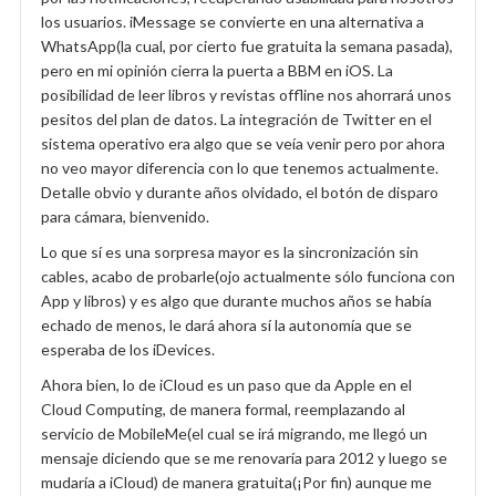
los usuarios. iMessage se convierte en una alternativa a
WhatsApp(la cual, por cierto fue gratuita la semana pasada),
pero en mi opinión cierra la puerta a BBM en iOS. La
posibilidad de leer libros y revistas offline nos ahorrará unos
pesitos del plan de datos. La integración de Twitter en el
sistema operativo era algo que se veía venir pero por ahora
no veo mayor diferencia con lo que tenemos actualmente.
Detalle obvio y durante años olvidado, el botón de disparo
para cámara, bienvenido.
Lo que sí es una sorpresa mayor es la sincronización sin
cables, acabo de probarle(ojo actualmente sólo funciona con
App y libros) y es algo que durante muchos años se había
echado de menos, le dará ahora sí la autonomía que se
esperaba de los iDevices.
Ahora bien, lo de iCloud es un paso que da Apple en el
Cloud Computing, de manera formal, reemplazando al
servicio de MobileMe(el cual se irá migrando, me llegó un
mensaje diciendo que se me renovaría para 2012 y luego se
mudaría a iCloud) de manera gratuita(¡Por fin) aunque me