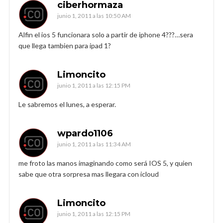
ciberhormaza
junio 1, 2011 a las 10:50 AM
Alfin el ios 5 funcionara solo a partir de iphone 4???…sera
que llega tambien para ipad 1?
Limoncito
junio 1, 2011 a las 12:15 PM
Le sabremos el lunes, a esperar.
wpardo1106
junio 1, 2011 a las 11:34 AM
me froto las manos imaginando como será IOS 5, y quien
sabe que otra sorpresa mas llegara con icloud
Limoncito
junio 1, 2011 a las 12:15 PM