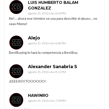
LUIS HUMBERTO BALAM
GONZALEZ
agosto 15, 2013 a las 6:20 PM
Nó!… ahora ese término se usa para describir el abuso… no
seas Meme!
Alejo
agosto 15, 2013 a las 6:42 PM
BestBuying le hará la competencia a BestBuy.
Alexander Sanabria S
agosto 15, 2013 a las 8:11 PM
¡EEEEXIIIITOOOOOO!
HAWINRO
agosto 15, 2013 a las 7:30 PM