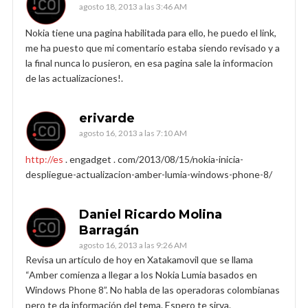
agosto 18, 2013 a las 3:46 AM
Nokia tiene una pagina habilitada para ello, he puedo el link,
me ha puesto que mi comentario estaba siendo revisado y a
la final nunca lo pusieron, en esa pagina sale la informacion
de las actualizaciones!.
erivarde
agosto 16, 2013 a las 7:10 AM
http://es
. engadget . com/2013/08/15/nokia-inicia-
despliegue-actualizacion-amber-lumia-windows-phone-8/
Daniel Ricardo Molina
Barragán
agosto 16, 2013 a las 9:26 AM
Revisa un artículo de hoy en Xatakamovil que se llama
“Amber comienza a llegar a los Nokia Lumia basados en
Windows Phone 8”. No habla de las operadoras colombianas
pero te da información del tema. Espero te sirva.