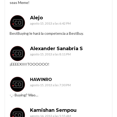
seas Meme!
Alejo
agosto 15, 2013 a las 6:42 PM
BestBuying le hará la competencia a BestBuy.
Alexander Sanabria S
agosto 15, 2013 a las 8:11 PM
¡EEEEXIIIITOOOOOO!
HAWINRO
agosto 15, 2013 a las 7:30 PM
-_- Buying? Wao…
Kamishan Sempou
agosto 16, 2013 a las 5:55 AM