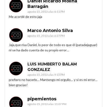
Daniel Ricardo Molina
Barragán
agosto 15, 2013 a las 6:11 PM
Me acordé de esto jaja
Marco Antonio Silva
agosto 15, 2013 a las 6:27 PM
Jaja,que risa Daniel, lo peor de todo es que él (patadejaguar)
ni se ha dado cuenta de su propio error…
LUIS HUMBERTO BALAM
GONZALEZ
agosto 15, 2013 a las 9:15 PM
prefiero no hacerlo… Mantengo mi orgullo… y si es mi error…
bien gracias!
pipemientos
agosto 15, 2013 a las 11:07 PM