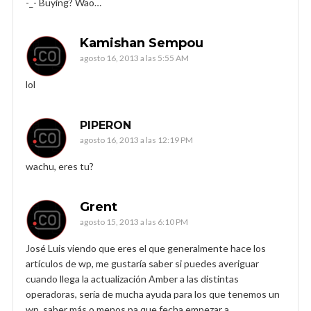
-_- Buying? Wao…
Kamishan Sempou
agosto 16, 2013 a las 5:55 AM
lol
PIPERON
agosto 16, 2013 a las 12:19 PM
wachu, eres tu?
Grent
agosto 15, 2013 a las 6:10 PM
José Luis viendo que eres el que generalmente hace los
artículos de wp, me gustaría saber si puedes averiguar
cuando llega la actualización Amber a las distintas
operadoras, sería de mucha ayuda para los que tenemos un
wp, saber más o menos pa que fecha empezar a