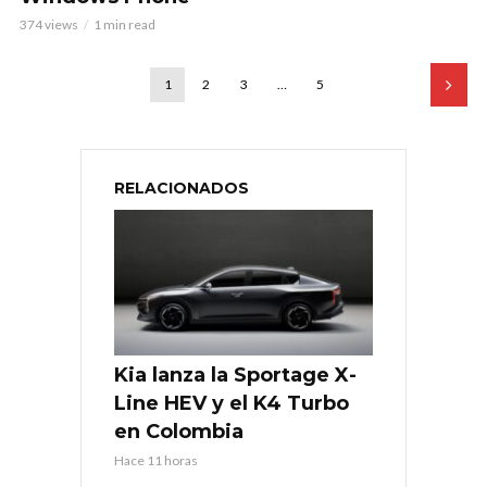
374 views
1 min read
1
2
3
…
5
RELACIONADOS
Kia lanza la Sportage X-
Line HEV y el K4 Turbo
en Colombia
Hace 11 horas